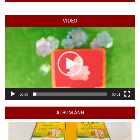
VIDEO
Trình
chơi
Video
00:00
00:51
ALBUM ẢNH