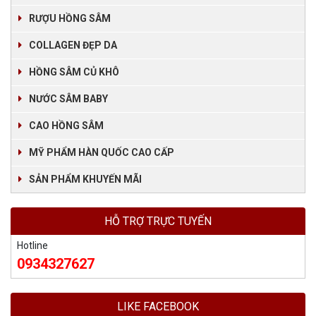
RƯỢU HỒNG SÂM
COLLAGEN ĐẸP DA
HỒNG SÂM CỦ KHÔ
NƯỚC SÂM BABY
CAO HỒNG SÂM
MỸ PHẨM HÀN QUỐC CAO CẤP
SẢN PHẨM KHUYẾN MÃI
HỖ TRỢ TRỰC TUYẾN
Hotline
0934327627
LIKE FACEBOOK