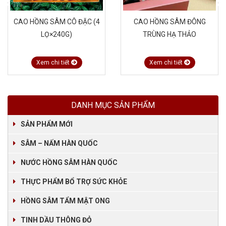
CAO HỒNG SÂM CÔ ĐẶC (4
CAO HỒNG SÂM ĐÔNG
LỌ×240G)
TRÙNG HẠ THẢO
Xem chi tiết
Xem chi tiết
DANH MỤC SẢN PHẨM
SẢN PHẨM MỚI
SÂM – NẤM HÀN QUỐC
NƯỚC HỒNG SÂM HÀN QUỐC
THỰC PHẨM BỔ TRỢ SỨC KHỎE
HỒNG SÂM TẨM MẬT ONG
TINH DẦU THÔNG ĐỎ