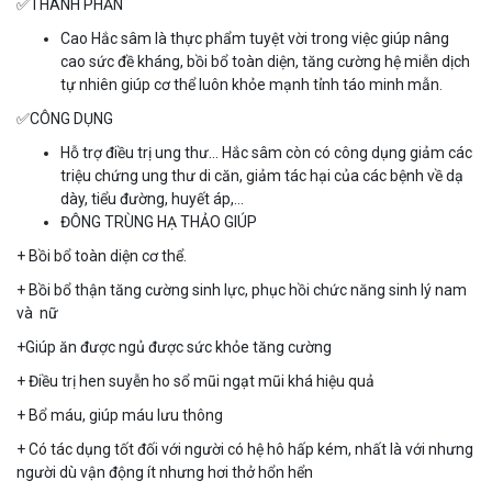
✅THÀNH PHẦN
Cao Hắc sâm là thực phẩm tuyệt vời trong việc giúp nâng
cao sức đề kháng, bồi bổ toàn diện, tăng cường hệ miễn dịch
tự nhiên giúp cơ thể luôn khỏe mạnh tỉnh táo minh mẫn.
✅CÔNG DỤNG
Hỗ trợ điều trị ung thư… Hắc sâm còn có công dụng giảm các
triệu chứng ung thư di căn, giảm tác hại của các bệnh về dạ
dày, tiểu đường, huyết áp,…️
ĐÔNG TRÙNG HẠ THẢO GIÚP
+ Bồi bổ toàn diện cơ thể.
+ Bồi bổ thận tăng cường sinh lực, phục hồi chức năng sinh lý nam
và nữ
+Giúp ăn được ngủ được sức khỏe tăng cường
+ Điều trị hen suyễn ho sổ mũi ngạt mũi khá hiệu quả
+ Bổ máu, giúp máu lưu thông
+ Có tác dụng tốt đối với người có hệ hô hấp kém, nhất là với nhưng
người dù vận động ít nhưng hơi thở hổn hển