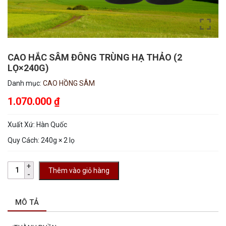
CAO HẮC SÂM ĐÔNG TRÙNG HẠ THẢO (2
LỌ×240G)
Danh mục:
CAO HỒNG SÂM
1.070.000
₫
Xuất Xứ:
Hàn Quốc
Quy Cách: 240g × 2 lọ
Thêm vào giỏ hàng
MÔ TẢ