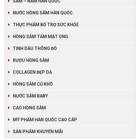
SÂM – NẤM HÀN QUỐC
NƯỚC HỒNG SÂM HÀN QUỐC
THỰC PHẨM BỔ TRỢ SỨC KHỎE
HỒNG SÂM TẨM MẬT ONG
TINH DẦU THÔNG ĐỎ
RƯỢU HỒNG SÂM
COLLAGEN ĐẸP DA
HỒNG SÂM CỦ KHÔ
NƯỚC SÂM BABY
CAO HỒNG SÂM
MỸ PHẨM HÀN QUỐC CAO CẤP
SẢN PHẨM KHUYẾN MÃI