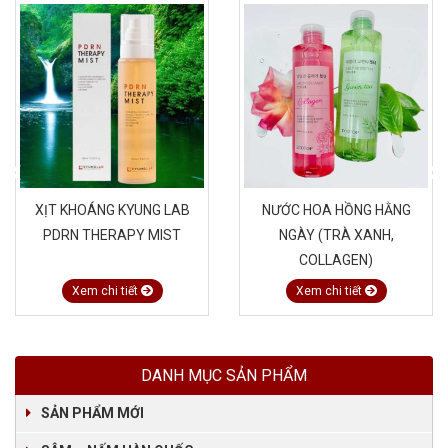
XỊT KHOÁNG KYUNG LAB
NƯỚC HOA HỒNG HẰNG
PDRN THERAPY MIST
NGÀY (TRÀ XANH,
COLLAGEN)
Xem chi tiết
Xem chi tiết
DANH MỤC SẢN PHẨM
SẢN PHẨM MỚI