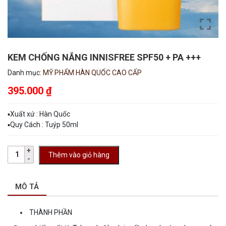
KEM CHỐNG NẮNG INNISFREE SPF50 + PA +++
Danh mục:
MỸ PHẨM HÀN QUỐC CAO CẤP
395.000
₫
▪︎Xuất xứ : Hàn Quốc
▪︎Quy Cách : Tuýp 50ml
Thêm vào giỏ hàng
MÔ TẢ
THÀNH PHẦN