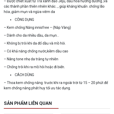
– Được chiết xuất từ Trà xanh đảo Jeju, dầu hoa hướng dương ,và
các thành phần thiên nhiên khác…, giúp kháng khuẩn .chống lão
hóa ,giảm mụn và ngừa viêm da
CÔNG DỤNG
– Kem chống Nắng innisfree – (Nắp Vàng)
– Dành cho da nhiều dầu, da mụn…
– Không bị trôi khi da đổ dầu và mồ hôi.
– Có khả năng chống nước,kiềm dầu cao
– Nâng tone nhẹ da trắng tự nhiên
– Chống trôi khi ra mồ hôi hoặc đi biển.
CÁCH DÙNG
– Thoa kem chống nắng trước khi ra ngoài trời từ 15 – 20 phút để
kem chống nắng phát huy tối ưu tác dụng.
SẢN PHẨM LIÊN QUAN