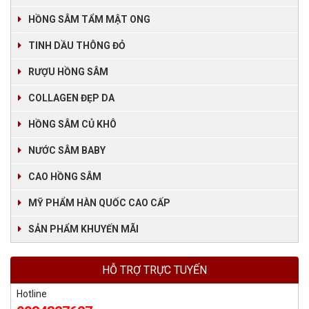
HỒNG SÂM TẨM MẬT ONG
TINH DẦU THÔNG ĐỎ
RƯỢU HỒNG SÂM
COLLAGEN ĐẸP DA
HỒNG SÂM CỦ KHÔ
NƯỚC SÂM BABY
CAO HỒNG SÂM
MỸ PHẨM HÀN QUỐC CAO CẤP
SẢN PHẨM KHUYẾN MÃI
HỖ TRỢ TRỰC TUYẾN
Hotline