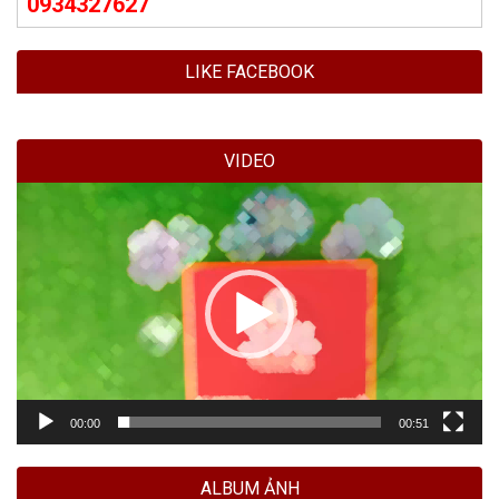
0934327627
LIKE FACEBOOK
VIDEO
Trình
chơi
Video
00:00
00:51
ALBUM ẢNH