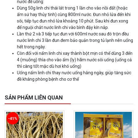
nước để uống:
Dùng 50g linh chi thái lát trong 1 lần cho vào nồi đất (hoặc
ấm sứ hay thủy tinh) cùng 800ml nước. Đun nhỏ lửa đến khi
sôi, tiếp tục đun nhỏ lửa khoảng 10 phút. Sau khi đun xong
để nguội chắt nước linh chi vào bình đậy kín nắp.
Lần thứ 2 và 3 tiếp tục đun với 600ml nước sau đó trộn đều
nước linh chi 3 lần đun đem bảo quản trong tủ lạnh nên uống
hết trong ngày.
Còn đối với nấm linh chi xay thành bột mịn có thể dùng 3 đến
4 (muỗng) thìa cho vào ấm (ly) hãm nước sôi uống (uống cả
thì càng tốt mặc dù hơi khó uống)
Uống nấm linh chi thay nước uống hằng ngày, giúp tăng sức
đề kháng phòng bệnh cho cơ thể
SẢN PHẨM LIÊN QUAN
-41%