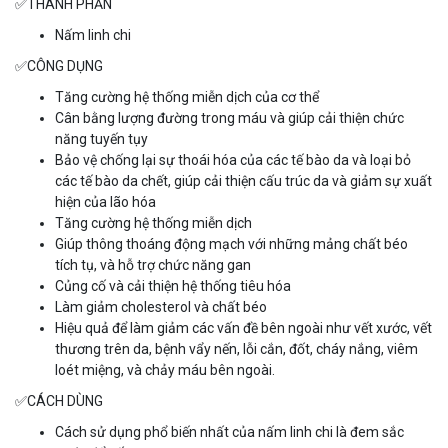
✅
THÀNH PHẦN
Nấm linh chi
✅
CÔNG DỤNG
Tăng cường hệ thống miễn dịch của cơ thể
Cân bằng lượng đường trong máu và giúp cải thiện chức
năng tuyến tụy
Bảo vệ chống lại sự thoái hóa của các tế bào da và loại bỏ
các tế bào da chết, giúp cải thiện cấu trúc da và giảm sự xuất
hiện của lão hóa
Tăng cường hệ thống miễn dịch
Giúp thông thoáng động mạch với những mảng chất béo
tích tụ, và hỗ trợ chức năng gan
Củng cố và cải thiện hệ thống tiêu hóa
Làm giảm cholesterol và chất béo
Hiệu quả để làm giảm các vấn đề bên ngoài như vết xước, vết
thương trên da, bệnh vẩy nến, lỗi cắn, đốt, cháy nắng, viêm
loét miệng, và chảy máu bên ngoài.
✅
CÁCH DÙNG
Cách sử dụng phổ biến nhất của nấm linh chi là đem sắc