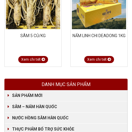
SÂM 5 CỦ/KG
NẤM LINH CHI DEADONG 1KG
Xem chi tiết
Xem chi tiết
DANH MỤC SẢN PHẨM
SẢN PHẨM MỚI
SÂM – NẤM HÀN QUỐC
NƯỚC HỒNG SÂM HÀN QUỐC
THỰC PHẨM BỔ TRỢ SỨC KHỎE