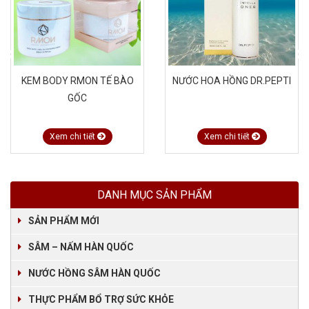
KEM BODY RMON TẾ BÀO
NƯỚC HOA HỒNG DR.PEPTI
GỐC
Xem chi tiết
Xem chi tiết
DANH MỤC SẢN PHẨM
SẢN PHẨM MỚI
SÂM – NẤM HÀN QUỐC
NƯỚC HỒNG SÂM HÀN QUỐC
THỰC PHẨM BỔ TRỢ SỨC KHỎE