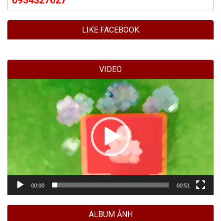
LIKE FACEBOOK
VIDEO
Trình
chơi
Video
00:00
00:51
ALBUM ẢNH