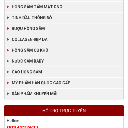
HỒNG SÂM TẨM MẬT ONG
TINH DẦU THÔNG ĐỎ
RƯỢU HỒNG SÂM
COLLAGEN ĐẸP DA
HỒNG SÂM CỦ KHÔ
NƯỚC SÂM BABY
CAO HỒNG SÂM
MỸ PHẨM HÀN QUỐC CAO CẤP
SẢN PHẨM KHUYẾN MÃI
HỖ TRỢ TRỰC TUYẾN
Hotline
0934327627