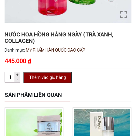
NƯỚC HOA HỒNG HẰNG NGÀY (TRÀ XANH,
COLLAGEN)
Danh mục:
MỸ PHẨM HÀN QUỐC CAO CẤP
445.000
₫
Thêm vào giỏ hàng
SẢN PHẨM LIÊN QUAN