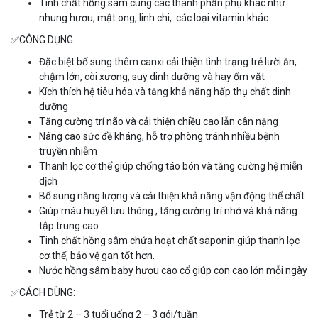
Tinh chất hồng sâm cùng các thành phần phụ khác như:
nhung hươu, mật ong, linh chi, các loại vitamin khác …
✅
CÔNG DỤNG
Đặc biệt bổ sung thêm canxi cải thiện tình trạng trẻ lười ăn,
chậm lớn, còi xương, suy dinh dưỡng và hay ốm vặt
Kích thích hệ tiêu hóa và tăng khả năng hấp thụ chất dinh
dưỡng
Tăng cường trí não và cải thiện chiều cao lẫn cân nặng
Nâng cao sức đề kháng, hỗ trợ phòng tránh nhiều bệnh
truyền nhiễm
Thanh lọc cơ thể giúp chống táo bón và tăng cường hệ miễn
dịch
Bổ sung năng lượng và cải thiện khả năng vận động thể chất
Giúp máu huyết lưu thông , tăng cường trí nhớ và khả năng
tập trung cao
Tinh chất hồng sâm chứa hoạt chất saponin giúp thanh lọc
cơ thể, bảo vệ gan tốt hơn.
Nước hồng sâm baby hươu cao cổ giúp con cao lớn mỗi ngày
✅
CÁCH DÙNG:
Trẻ từ 2 – 3 tuổi uống 2 – 3 gói/tuần