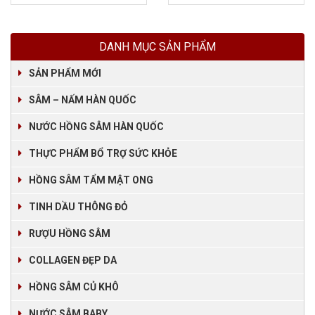
DANH MỤC SẢN PHẨM
SẢN PHẨM MỚI
SÂM – NẤM HÀN QUỐC
NƯỚC HỒNG SÂM HÀN QUỐC
THỰC PHẨM BỔ TRỢ SỨC KHỎE
HỒNG SÂM TẨM MẬT ONG
TINH DẦU THÔNG ĐỎ
RƯỢU HỒNG SÂM
COLLAGEN ĐẸP DA
HỒNG SÂM CỦ KHÔ
NƯỚC SÂM BABY