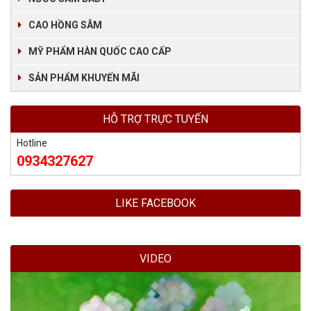
CAO HỒNG SÂM
MỸ PHẨM HÀN QUỐC CAO CẤP
SẢN PHẨM KHUYẾN MÃI
HỖ TRỢ TRỰC TUYẾN
Hotline
0934327627
LIKE FACEBOOK
VIDEO
Trình
chơi
Video