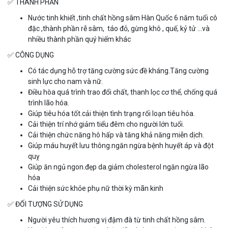
✅
️THÀNH PHẦN
Nước tinh khiết ,tinh chất hồng sâm Hàn Quốc 6 năm tuổi cô
đặc ,thành phần rễ sâm, táo đỏ, gừng khô , quế, kỷ tử …và
nhiều thành phần quý hiếm khác
✅ CÔNG DỤNG
Có tác dụng hỗ trợ tăng cường sức đề kháng.Tăng cường
sinh lực cho nam và nữ.
Điều hòa quá trình trao đổi chất, thanh lọc cơ thể, chống quá
trình lão hóa.
Giúp tiêu hóa tốt.cải thiện tình trạng rối loạn tiêu hóa.
Cải thiện trí nhớ giảm tiểu đêm cho người lớn tuổi.
Cải thiện chức năng hô hấp và tăng khả năng miễn dịch.
Giúp máu huyết lưu thông.ngăn ngừa bệnh huyết áp và đột
quỵ
Giúp ăn ngủ ngon.đẹp da.giảm cholesterol ngăn ngừa lão
hóa
Cải thiện sức khỏe phụ nữ thời kỳ mãn kinh
✅ ĐỐI TƯỢNG SỬ DỤNG
Người yêu thích hương vị đậm đà từ tinh chất hồng sâm.