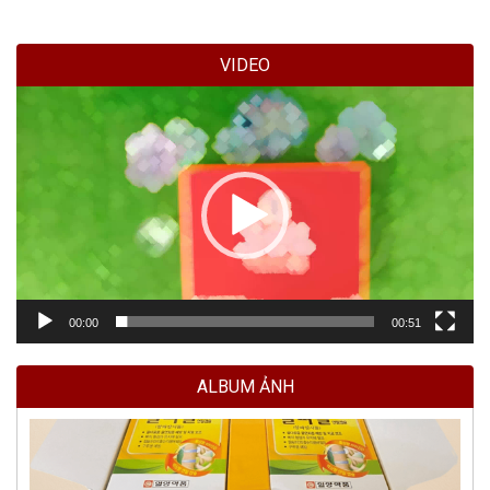
VIDEO
Trình
chơi
Video
00:00
00:51
ALBUM ẢNH