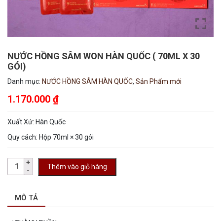
NƯỚC HỒNG SÂM WON HÀN QUỐC ( 70ML X 30
GÓI)
Danh mục:
NƯỚC HỒNG SÂM HÀN QUỐC
,
Sản Phẩm mới
1.170.000
₫
Xuất Xứ:
Hàn Quốc
Quy cách: Hộp 70ml × 30 gói
Thêm vào giỏ hàng
MÔ TẢ