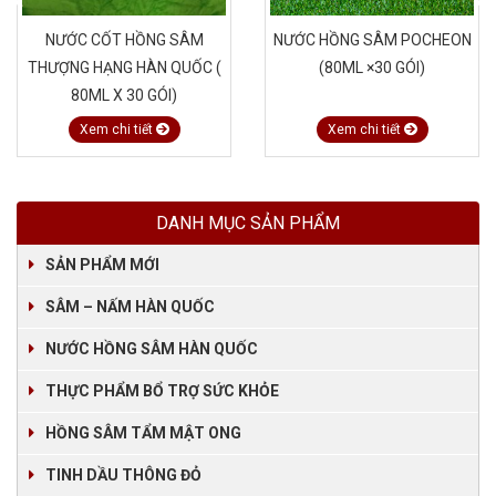
NƯỚC CỐT HỒNG SÂM
NƯỚC HỒNG SÂM POCHEON
THƯỢNG HẠNG HÀN QUỐC (
(80ML ×30 GÓI)
80ML X 30 GÓI)
Xem chi tiết
Xem chi tiết
DANH MỤC SẢN PHẨM
SẢN PHẨM MỚI
SÂM – NẤM HÀN QUỐC
NƯỚC HỒNG SÂM HÀN QUỐC
THỰC PHẨM BỔ TRỢ SỨC KHỎE
HỒNG SÂM TẨM MẬT ONG
TINH DẦU THÔNG ĐỎ