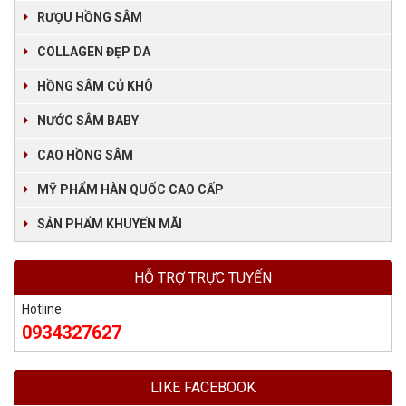
RƯỢU HỒNG SÂM
COLLAGEN ĐẸP DA
HỒNG SÂM CỦ KHÔ
NƯỚC SÂM BABY
CAO HỒNG SÂM
MỸ PHẨM HÀN QUỐC CAO CẤP
SẢN PHẨM KHUYẾN MÃI
HỖ TRỢ TRỰC TUYẾN
Hotline
0934327627
LIKE FACEBOOK