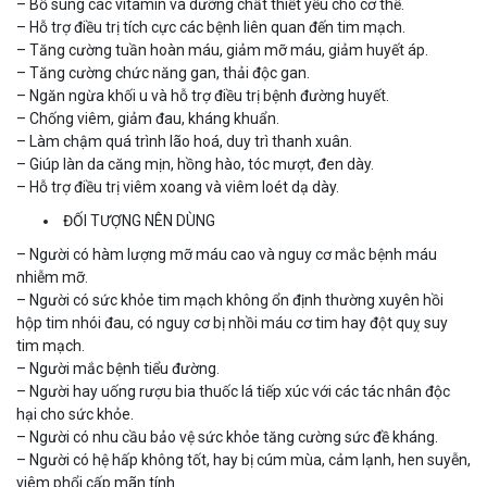
– Bổ sung các vitamin và dưỡng chất thiết yếu cho cơ thể.
– Hỗ trợ điều trị tích cực các bệnh liên quan đến tim mạch.
– Tăng cường tuần hoàn máu, giảm mỡ máu, giảm huyết áp.
– Tăng cường chức năng gan, thải độc gan.
– Ngăn ngừa khối u và hỗ trợ điều trị bệnh đường huyết.
– Chống viêm, giảm đau, kháng khuẩn.
– Làm chậm quá trình lão hoá, duy trì thanh xuân.
– Giúp làn da căng mịn, hồng hào, tóc mượt, đen dày.
– Hỗ trợ điều trị viêm xoang và viêm loét dạ dày.
ĐỐI TƯỢNG NÊN DÙNG
– Người có hàm lượng mỡ máu cao và nguy cơ mắc bệnh máu
nhiễm mỡ.
– Người có sức khỏe tim mạch không ổn định thường xuyên hồi
hộp tim nhói đau, có nguy cơ bị nhồi máu cơ tim hay đột quỵ suy
tim mạch.
– Người mắc bệnh tiểu đường.
– Người hay uống rượu bia thuốc lá tiếp xúc với các tác nhân độc
hại cho sức khỏe.
– Người có nhu cầu bảo vệ sức khỏe tăng cường sức đề kháng.
– Người có hệ hấp không tốt, hay bị cúm mùa, cảm lạnh, hen suyễn,
viêm phổi cấp mãn tính.