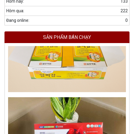
Hôm nay:
133
Hôm qua:
222
Đang online:
0
SẢN PHẨM BÁN CHẠY