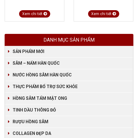
Xem chi tiết
Xem chi tiết
DANH MỤC SẢN PHẨM
SẢN PHẨM MỚI
SÂM – NẤM HÀN QUỐC
NƯỚC HỒNG SÂM HÀN QUỐC
THỰC PHẨM BỔ TRỢ SỨC KHỎE
HỒNG SÂM TẨM MẬT ONG
TINH DẦU THÔNG ĐỎ
RƯỢU HỒNG SÂM
COLLAGEN ĐẸP DA