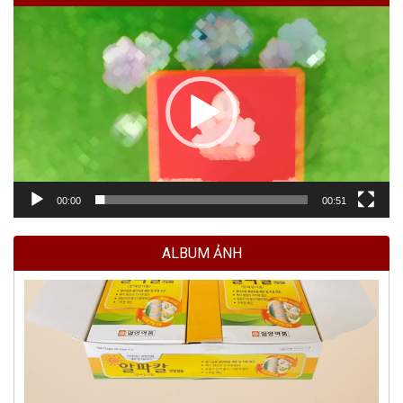
Trình
chơi
Video
00:00
00:51
ALBUM ẢNH