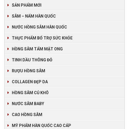
SẢN PHẨM MỚI
SÂM – NẤM HÀN QUỐC
NƯỚC HỒNG SÂM HÀN QUỐC
THỰC PHẨM BỔ TRỢ SỨC KHỎE
HỒNG SÂM TẨM MẬT ONG
TINH DẦU THÔNG ĐỎ
RƯỢU HỒNG SÂM
COLLAGEN ĐẸP DA
HỒNG SÂM CỦ KHÔ
NƯỚC SÂM BABY
CAO HỒNG SÂM
MỸ PHẨM HÀN QUỐC CAO CẤP