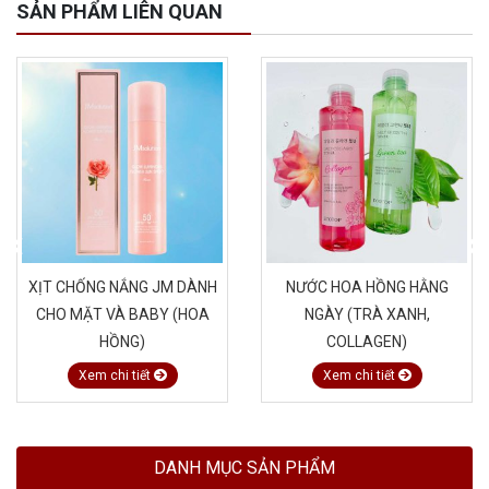
SẢN PHẨM LIÊN QUAN
XỊT CHỐNG NẮNG JM DÀNH
NƯỚC HOA HỒNG HẰNG
CHO MẶT VÀ BABY (HOA
NGÀY (TRÀ XANH,
HỒNG)
COLLAGEN)
Xem chi tiết
Xem chi tiết
DANH MỤC SẢN PHẨM