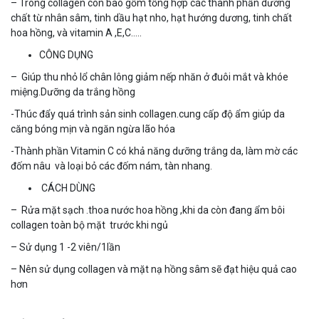
– Trong collagen còn bao gồm tổng hợp các thành phần dưỡng
chất từ nhân sâm, tinh dầu hạt nho, hạt hướng dương, tinh chất
hoa hồng, và vitamin A ,E,C…..
CÔNG DỤNG
– Giúp thu nhỏ lổ chân lông giảm nếp nhăn ở đuôi mắt và khóe
miệng.Dưỡng da trắng hồng
-Thúc đẩy quá trình sản sinh collagen.cung cấp độ ẩm giúp da
căng bóng mịn và ngăn ngừa lão hóa
-Thành phần Vitamin C có khả năng dưỡng trắng da, làm mờ các
đốm nâu và loại bỏ các đốm nám, tàn nhang.
CÁCH DÙNG
– Rửa mặt sạch .thoa nước hoa hồng ,khi da còn đang ẩm bôi
collagen toàn bộ mặt trước khi ngủ
– Sử dụng 1 -2 viên/1lần
– Nên sử dụng collagen và mặt nạ hồng sâm sẽ đạt hiệu quả cao
hơn