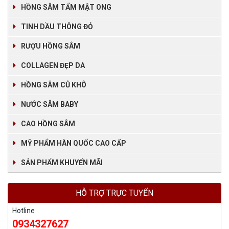
HỒNG SÂM TẨM MẬT ONG
TINH DẦU THÔNG ĐỎ
RƯỢU HỒNG SÂM
COLLAGEN ĐẸP DA
HỒNG SÂM CỦ KHÔ
NƯỚC SÂM BABY
CAO HỒNG SÂM
MỸ PHẨM HÀN QUỐC CAO CẤP
SẢN PHẨM KHUYẾN MÃI
HỖ TRỢ TRỰC TUYẾN
Hotline
0934327627