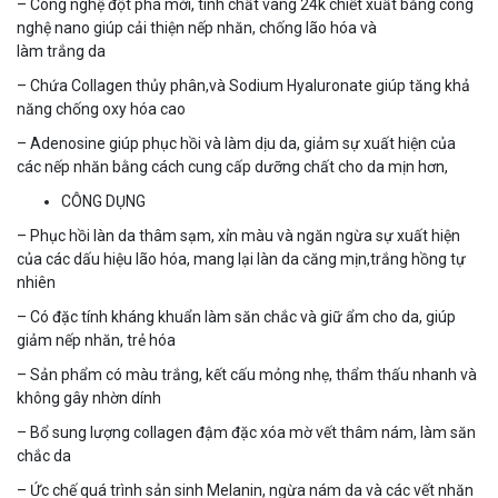
– Công nghệ đột phá mới, tinh chất vàng 24k chiết xuất bằng công
nghệ nano giúp cải thiện nếp nhăn, chống lão hóa và
làm trắng da
– Chứa Collagen thủy phân,và Sodium Hyaluronate giúp tăng khả
năng chống oxy hóa cao
– Adenosine giúp phục hồi và làm dịu da, giảm sự xuất hiện của
các nếp nhăn bằng cách cung cấp dưỡng chất cho da mịn hơn,
CÔNG DỤNG
– Phục hồi làn da thâm sạm, xỉn màu và ngăn ngừa sự xuất hiện
của các dấu hiệu lão hóa, mang lại làn da căng mịn,trắng hồng tự
nhiên
– Có đặc tính kháng khuẩn làm săn chắc và giữ ẩm cho da, giúp
giảm nếp nhăn, trẻ hóa
– Sản phẩm có màu trắng, kết cấu mỏng nhẹ, thẩm thấu nhanh và
không gây nhờn dính
– Bổ sung lượng collagen đậm đặc xóa mờ vết thâm nám, làm săn
chắc da
– Ức chế quá trình sản sinh Melanin, ngừa nám da và các vết nhăn