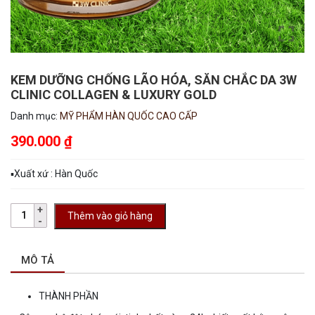
KEM DƯỠNG CHỐNG LÃO HÓA, SĂN CHẮC DA 3W
CLINIC COLLAGEN & LUXURY GOLD
Danh mục:
MỸ PHẨM HÀN QUỐC CAO CẤP
390.000
₫
▪︎Xuất xứ : Hàn Quốc
Thêm vào giỏ hàng
MÔ TẢ
THÀNH PHẦN