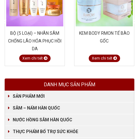
BỘ (5 LOẠI) – NHÂN SÂM
KEM BODY RMON TẾ BÀO
CHỐNG LÃO HÓA PHỤC HỒI
GỐC
DA
Xem chi tiết
Xem chi tiết
DANH MỤC SẢN PHẨM
SẢN PHẨM MỚI
SÂM – NẤM HÀN QUỐC
NƯỚC HỒNG SÂM HÀN QUỐC
THỰC PHẨM BỔ TRỢ SỨC KHỎE