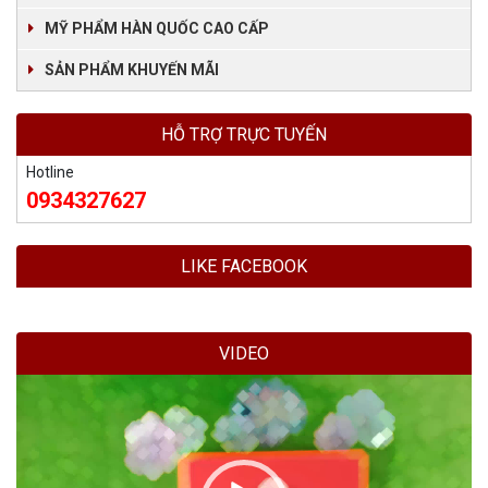
MỸ PHẨM HÀN QUỐC CAO CẤP
SẢN PHẨM KHUYẾN MÃI
HỖ TRỢ TRỰC TUYẾN
Hotline
0934327627
LIKE FACEBOOK
VIDEO
Trình
chơi
Video