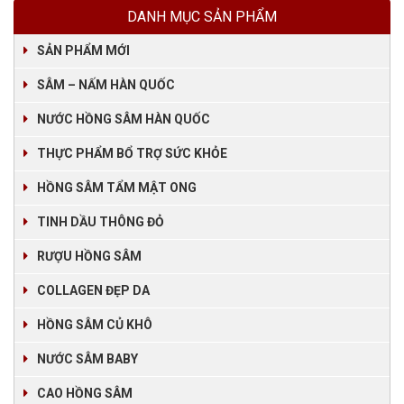
DANH MỤC SẢN PHẨM
SẢN PHẨM MỚI
SÂM – NẤM HÀN QUỐC
NƯỚC HỒNG SÂM HÀN QUỐC
THỰC PHẨM BỔ TRỢ SỨC KHỎE
HỒNG SÂM TẨM MẬT ONG
TINH DẦU THÔNG ĐỎ
RƯỢU HỒNG SÂM
COLLAGEN ĐẸP DA
HỒNG SÂM CỦ KHÔ
NƯỚC SÂM BABY
CAO HỒNG SÂM