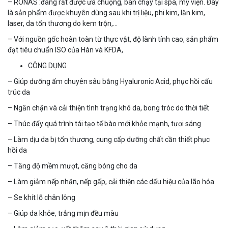
– RONAS :đang rất được ưa chuộng, bán chạy tại spa, mỹ viện. Đây
là sản phẩm được khuyên dùng sau khi trị liệu, phi kim, lăn kim,
laser, da tổn thương do kem trộn,…
– Với nguồn gốc hoàn toàn từ thực vật, độ lành tính cao, sản phẩm
đạt tiêu chuẩn ISO của Hàn và KFDA,
CÔNG DỤNG
– Giúp dưỡng ẩm chuyên sâu bằng Hyaluronic Acid, phục hồi cấu
trúc da
– Ngăn chặn và cải thiện tình trạng khô da, bong tróc do thời tiết
– Thúc đẩy quá trình tái tạo tế bào mới khỏe mạnh, tươi sáng
– Làm dịu da bị tổn thương, cung cấp dưỡng chất cần thiết phục
hồi da
– Tăng độ mềm mượt, căng bóng cho da
– Làm giảm nếp nhăn, nếp gấp, cải thiện các dấu hiệu của lão hóa
– Se khít lỗ chân lông
– Giúp da khỏe, trắng mịn đều màu