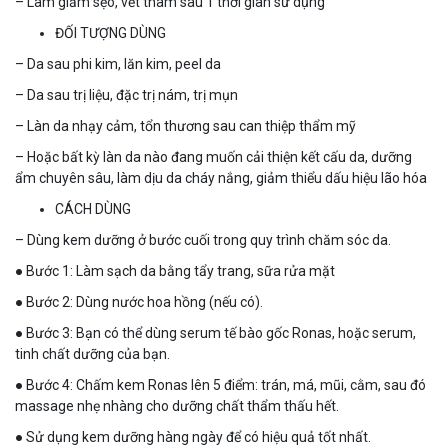
– Làm giảm sẹo, vết thâm sau 1 thời gian sử dụng
ĐỐI TƯỢNG DÙNG
– Da sau phi kim, lăn kim, peel da
– Da sau trị liệu, đặc trị nám, trị mụn
– Làn da nhạy cảm, tổn thương sau can thiệp thẩm mỹ
– Hoặc bất kỳ làn da nào đang muốn cải thiện kết cấu da, dưỡng
ẩm chuyên sâu, làm dịu da cháy nắng, giảm thiểu dấu hiệu lão hóa
CÁCH DÙNG
– Dùng kem dưỡng ở bước cuối trong quy trình chăm sóc da.
● Bước 1: Làm sạch da bằng tẩy trang, sữa rửa mặt
● Bước 2: Dùng nước hoa hồng (nếu có).
● Bước 3: Bạn có thể dùng serum tế bào gốc Ronas, hoặc serum,
tinh chất dưỡng của bạn.
● Bước 4: Chấm kem Ronas lên 5 điểm: trán, má, mũi, cằm, sau đó
massage nhẹ nhàng cho dưỡng chất thẩm thấu hết.
● Sử dụng kem dưỡng hàng ngày để có hiệu quả tốt nhất.