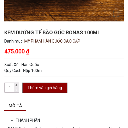
KEM DƯỠNG TẾ BÀO GỐC RONAS 100ML
Danh mục:
MỸ PHẨM HÀN QUỐC CAO CẤP
475.000
₫
Xuất Xứ : Hàn Quốc
Quy Cách :Hộp 100ml
Thêm vào giỏ hàng
MÔ TẢ
THÀNH PHẦN