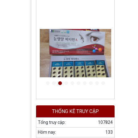
THỐNG KÊ TRUY CẬP
Tổng truy cập:
107824
Hôm nay:
133