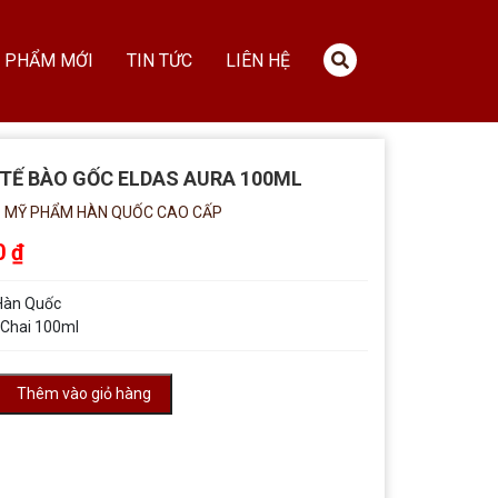
 PHẨM MỚI
TIN TỨC
LIÊN HỆ
TẾ BÀO GỐC ELDAS AURA 100ML
:
MỸ PHẨM HÀN QUỐC CAO CẤP
0
₫
 Hàn Quốc
 Chai 100ml
Thêm vào giỏ hàng