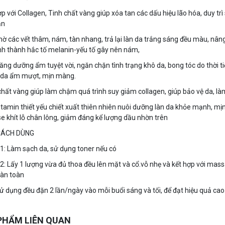
ợp với Collagen, Tinh chất vàng giúp xóa tan các dấu hiệu lão hóa, duy tr
ăn
ờ các vết thâm, nám, tàn nhang, trả lại làn da trắng sáng đều màu, nâng
ình thành hắc tố melanin-yếu tố gây nên nám,
ăng dưỡng ẩm tuyệt vời, ngăn chặn tình trạng khô da, bong tóc do thời tiết
n da ẩm mượt, mịn màng.
chất vàng giúp làm chậm quá trình suy giảm collagen, giúp bảo vệ da, là
itamin thiết yếu chiết xuất thiên nhiên nuôi dưỡng làn da khỏe mạnh, m
se khít lỗ chân lông, giảm đáng kể lượng dầu nhờn trên
CÁCH DÙNG
1: Làm sạch da, sử dụng toner nếu có
2: Lấy 1 lượng vừa đủ thoa đều lên mặt và cổ.vỗ nhẹ và kết hợp với ma
oàn toàn
ử dụng đều đặn 2 lần/ngày vào mỗi buổi sáng và tối, để đạt hiệu quả cao
PHẨM LIÊN QUAN