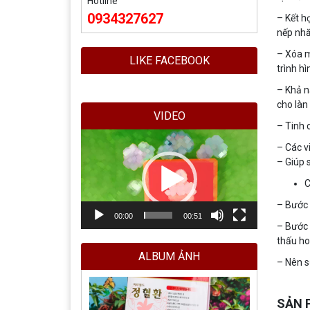
Hotline
0934327627
– Kết h
nếp nh
– Xóa m
LIKE FACEBOOK
trình h
– Khả n
cho là
VIDEO
– Tinh 
Trình
– Các v
chơi
– Giúp 
Video
– Bước 
00:00
00:51
– Bước 
thấu h
ALBUM ẢNH
– Nên s
SẢN 