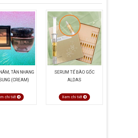
 NÁM, TÀN NHANG
SERUM TẾ BÀO GỐC
XỊT KHOÁ
SUNG (CREAM)
ALDAS
m chi tiết
Xem chi tiết
Xem c