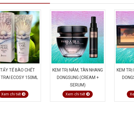
 TẨY TẾ BÀO CHẾT
KEM TRỊ NÁM, TÀN NHANG
KEM TRỊ
 TRAI ECOSY 150ML
DONGSUNG (CREAM +
DONG
SERUM)
Xem chi tiết
Xem chi tiết
Xe