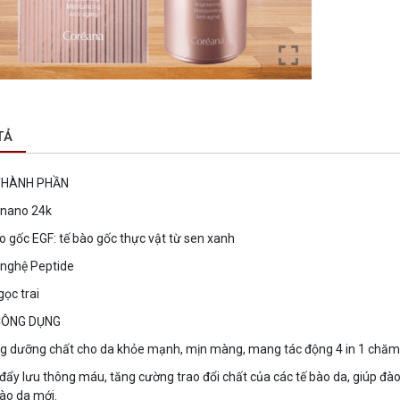
TẢ
THÀNH PHẦN
 nano 24k
o gốc EGF: tế bào gốc thực vật từ sen xanh
 nghệ Peptide
gọc trai
CÔNG DỤNG
g dưỡng chất cho da khỏe mạnh, mịn màng, mang tác động 4 in 1 chăm 
đẩy lưu thông máu, tăng cường trao đổi chất của các tế bào da, giúp đào t
bào da mới.