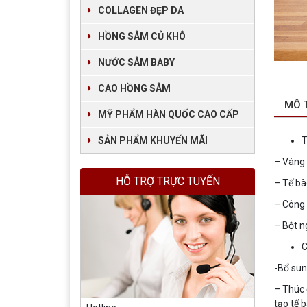
COLLAGEN ĐẸP DA
HỒNG SÂM CỦ KHÔ
NƯỚC SÂM BABY
CAO HỒNG SÂM
MÔ 
MỸ PHẨM HÀN QUỐC CAO CẤP
SẢN PHẨM KHUYẾN MÃI
– Vàng
HỖ TRỢ TRỰC TUYẾN
– Tế bà
– Công
– Bột n
-Bổ sun
– Thúc 
tạo tế 