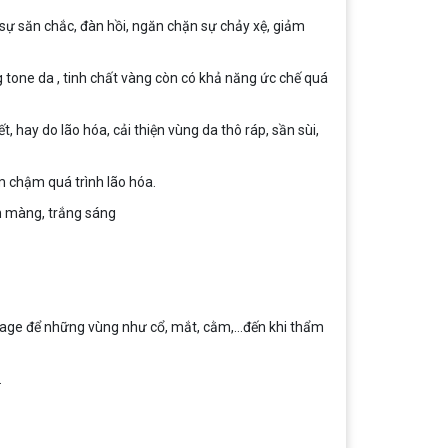
ì sự săn chắc, đàn hồi, ngăn chặn sự chảy xệ, giảm
 tone da , tinh chất vàng còn có khả năng ức chế quá
, hay do lão hóa, cải thiện vùng da thô ráp, sần sùi,
m chậm quá trình lão hóa.
ịn màng, trắng sáng
ssage để những vùng như cổ, mắt, cằm,…đến khi thẩm
.