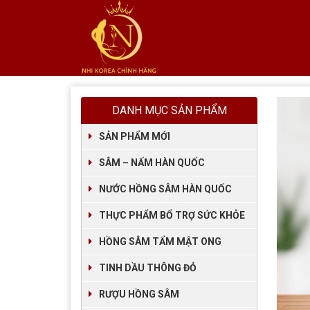
DANH MỤC SẢN PHẨM
SẢN PHẨM MỚI
SÂM – NẤM HÀN QUỐC
NƯỚC HỒNG SÂM HÀN QUỐC
THỰC PHẨM BỔ TRỢ SỨC KHỎE
HỒNG SÂM TẨM MẬT ONG
TINH DẦU THÔNG ĐỎ
RƯỢU HỒNG SÂM