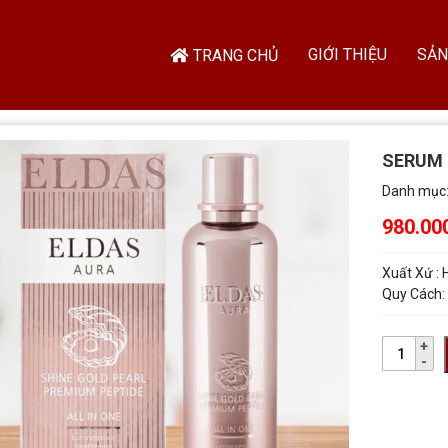
GIỚI THIỆU
SẢN
TRANG CHỦ
SERUM 
Danh mục
980.00
Xuất Xứ :
Quy Cách: